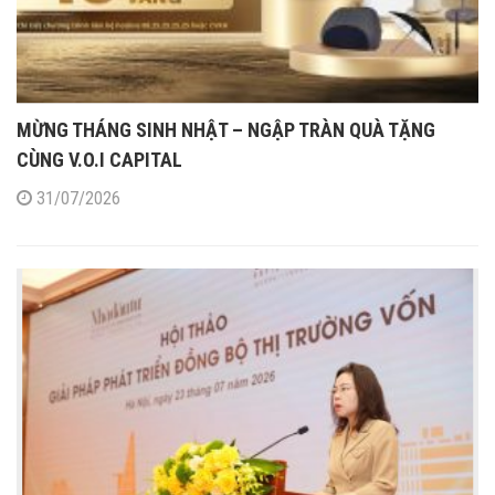
MỪNG THÁNG SINH NHẬT – NGẬP TRÀN QUÀ TẶNG
CÙNG V.O.I CAPITAL
31/07/2026