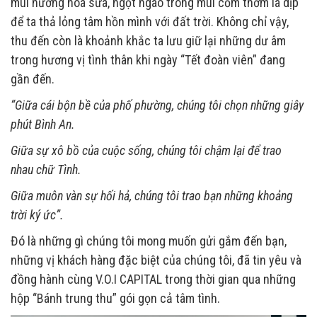
mùi hương hoa sữa, ngọt ngào trong mùi cốm thơm là dịp
để ta thả lỏng tâm hồn mình với đất trời. Không chỉ vậy,
thu đến còn là khoảnh khắc ta lưu giữ lại những dư âm
trong hương vị tình thân khi ngày “Tết đoàn viên” đang
gần đến.
“Giữa cái bộn bề của phố phường, chúng tôi chọn những giây
phút Bình An.
Giữa sự xô bồ của cuộc sống, chúng tôi chậm lại để trao
nhau chữ Tình.
Giữa muôn vàn sự hối hả, chúng tôi trao bạn những khoảng
trời ký ức”.
Đó là những gì chúng tôi mong muốn gửi gắm đến bạn,
những vị khách hàng đặc biệt của chúng tôi, đã tin yêu và
đồng hành cùng V.O.I CAPITAL trong thời gian qua những
hộp “Bánh trung thu” gói gọn cả tâm tình.