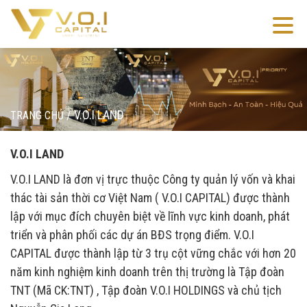
/
V.O.I LAND
TRANG CHỦ
V.O.I LAND
V.O.I LAND là đơn vị trực thuộc Công ty quản lý vốn và khai
thác tài sản thời cơ Việt Nam ( V.O.I CAPITAL) được thành
lập với mục đích chuyên biệt về lĩnh vực kinh doanh, phát
triển và phân phối các dự án BĐS trọng điểm. V.O.I
CAPITAL được thành lập từ 3 trụ cột vững chắc với hơn 20
năm kinh nghiệm kinh doanh trên thị trường là Tập đoàn
TNT (Mã CK:TNT) , Tập đoàn V.O.I HOLDINGS và chủ tịch