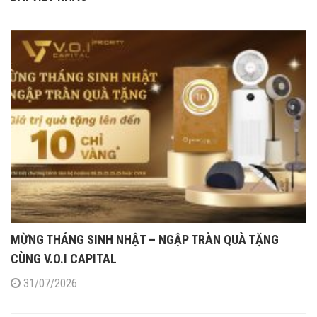
MỪNG THÁNG SINH NHẬT – NGẬP TRÀN QUÀ TẶNG
CÙNG V.O.I CAPITAL
31/07/2026