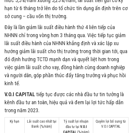
mức 5,5%/năm xuống 5,25%/năm; lãi suất tiền gửi có kỳ
hạn từ 6 tháng trở lên do tổ chức tín dụng ấn định trên cơ
sở cung – cầu vốn thị trường.
Đây là lần giảm lãi suất điều hành thứ 4 liên tiếp của
NHNN chỉ trong vòng hơn 3 tháng qua. Việc tiếp tục giảm
lãi suất điều hành của NHNN khẳng định và xác lập xu
hướng giảm lãi suất cho thị trường trong thời gian tới, qua
đó định hướng TCTD mạnh dạn và quyết liệt hơn trong
việc giảm lãi suất cho vay, đồng hành cùng doanh nghiệp
và người dân, góp phần thúc đẩy tăng trưởng và phục hồi
kinh tế.
V.O.I CAPITAL
tiếp tục được các nhà đầu tư tin tưởng là
kênh đầu tư an toàn, hiệu quả và đem lại lợi tức hấp dẫn
trong năm 2023.
Kỳ hạn
Lãi suất cao nhất tại
Tỷ suất lợi nhuận
Quyền lợi bổ sung từ
Bank (%/năm)
V.O.I CAPITAL
đầu tư tại
V.O.I
CAPITAL
(%/năm)