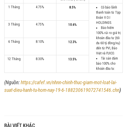
1 Tháng
4.75%
8.5%
Có bảo lãnh
thanh toán từ Tập
Đoàn V.O.I
HOLDINGS.
3 Tháng
4.75%
10.6%
Bảo hiểm
100% rủi ro giá trị
khoản đầu tư (tối
6 Tháng
8.10%
12.3%
đa 60 tỷ đồng/vụ)
đến từ PVI, Bảo
Việt và PJICO.
Tài sản đảm
12 Tháng
8.30%
13.5%
bảo 100% cho
khoản đầu tư.
(Nguồn:
https://cafef.vn/nhnn-chinh-thuc-giam-mot-loat-lai-
suat-dieu-hanh-tu-hom-nay-19-6-188230619072741546.chn
)
BÀI VIẾT KHÁC