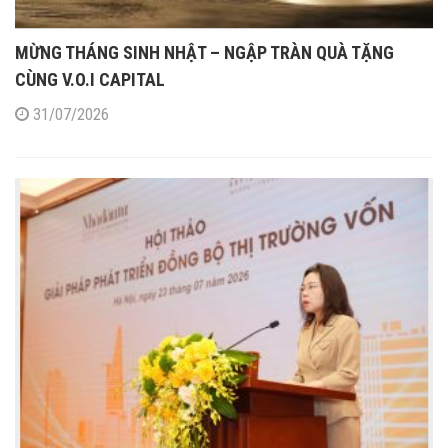
MỪNG THÁNG SINH NHẬT – NGẬP TRÀN QUÀ TẶNG
CÙNG V.O.I CAPITAL
31/07/2026