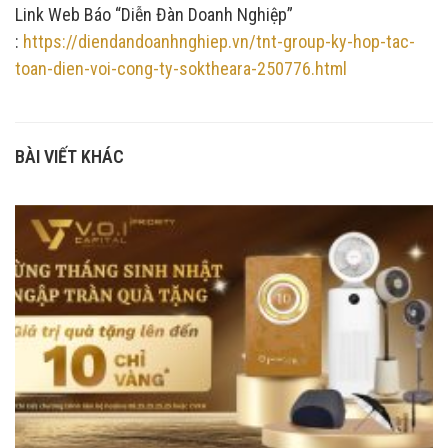
Link Web Báo “Diễn Đàn Doanh Nghiệp”
:
https://diendandoanhnghiep.vn/tnt-group-ky-hop-tac-
toan-dien-voi-cong-ty-soktheara-250776.html
BÀI VIẾT KHÁC