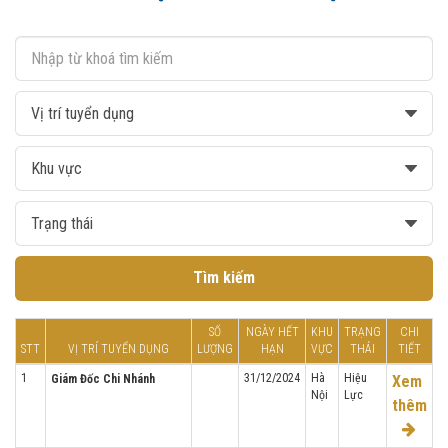
Tìm kiếm
SỐ
NGÀY HẾT
KHU
TRẠNG
CHI
STT
VỊ TRÍ TUYỂN DỤNG
LƯỢNG
HẠN
VỰC
THÁI
TIẾT
1
31/12/2024
Hà
Hiệu
Giám Đốc Chi Nhánh
Xem
Nội
Lực
thêm